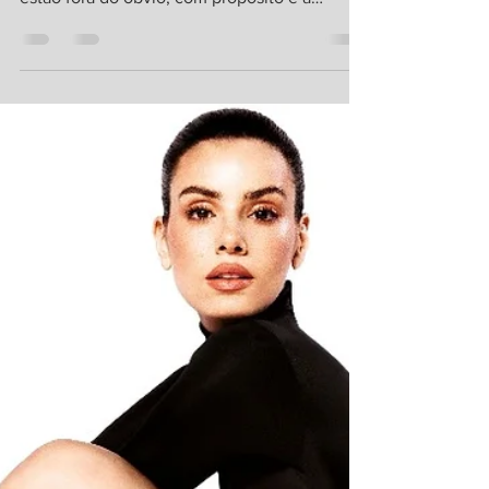
vai guiar os viajantes neste ano. Os destinos
estão fora do óbvio, com propósito e a
natureza está em alta. A BENDITA já visitou
alguns Foto: Wix A operadora de turismo
Abreu , reconhecida internacionalmente por
sua excelência e com mais de 185 anos de
história, acaba de revelar as principais
tendências que devem guiar o turismo em
2026. Elaborada pelos especialistas da
operadora em parceria com profissionais e
destinos ao redor do mu