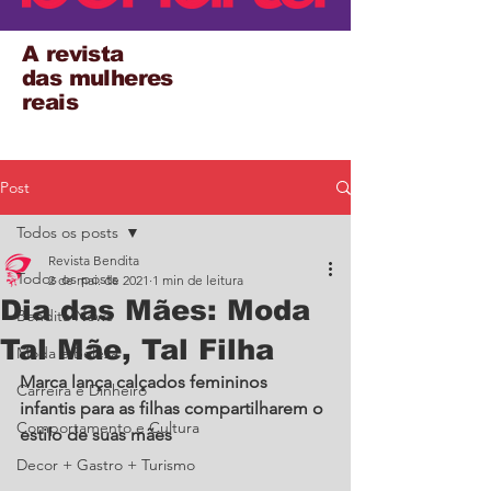
A revista
das mulheres
reais
Post
Todos os posts
Revista Bendita
Todos os posts
2 de mai. de 2021
1 min de leitura
Dia das Mães: Moda
Bendita News
Tal Mãe, Tal Filha
Moda e Beleza
Marca lança calçados femininos 
Carreira e Dinheiro
infantis para as filhas compartilharem o 
Comportamento e Cultura
estilo de suas mães
Decor + Gastro + Turismo