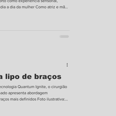
orto como experiência sensorial,
 dia a dia da mulher Como atriz e mãe,
ortância de sapatos confortáveis na
alia Dill estrela a campanha da Modare
ra especializada em calçados femininos
de conforto. Com uma atmosfera
a lipo de braços
cnologia Quantum Ignite, o cirurgião
chado apresenta abordagem
ços mais definidos Foto ilustrativa:
o aumento da demanda das pacientes
últimos anos, o cirurgião plástico