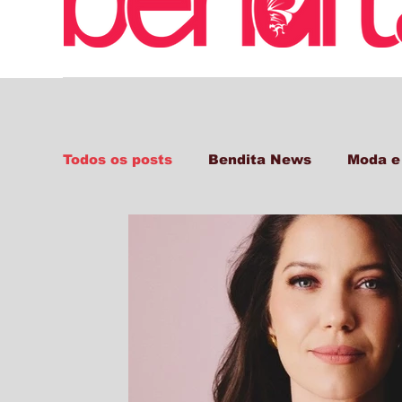
Todos os posts
Bendita News
Moda e
Decor + Gastro + Turismo