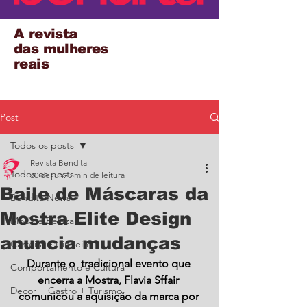
A revista
das mulheres
reais
Post
Todos os posts
Revista Bendita
Todos os posts
30 de jun.
3 min de leitura
Baile de Máscaras da
Bendita News
Mostra Elite Design
Moda e Beleza
anuncia mudanças
Carreira e Dinheiro
Durante o  tradicional evento que 
Comportamento e Cultura
encerra a Mostra, Flavia Sffair 
Decor + Gastro + Turismo
comunicou a aquisição da marca por 