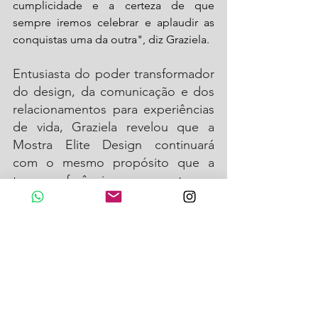
cumplicidade e a certeza de que 
sempre iremos celebrar e aplaudir as 
conquistas uma da outra", diz Graziela. 
Entusiasta do poder transformador 
do design, da comunicação e dos 
relacionamentos para experiências 
de vida, Graziela revelou que a 
Mostra Elite Design continuará 
com o mesmo propósito que a 
tornou referência no segmento. 
"A Mostra Elite Design seguirá 
preservando a sua essência: 
revelar novos talentos, valorizar 
empresas e conectar 
profissionais, marcas e o 