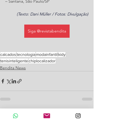
– Santana, São Paulo/SP
(Texto: Dani Müller / Fotos: Divulgação)
Siga @revistabendita
calcados
tecnologia
modainfantil
kidy
tenisinteligente
chiplocalizador
Bendita News
Ver tudo
Posts recentes