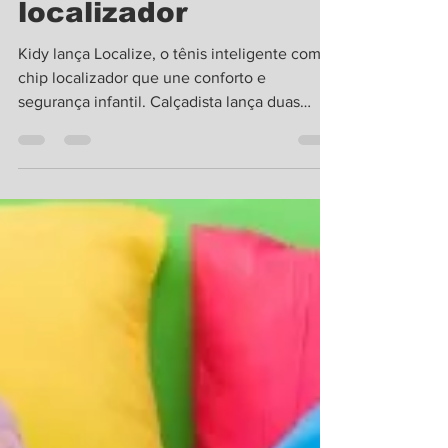
infantil com chip
localizador
Kidy lança Localize, o tênis inteligente com
chip localizador que une conforto e
segurança infantil. Calçadista lança duas
linhas de produtos compatíveis com sistemas
Android e iOS De forma pioneira no Brasil, a
marca Kidy , referência em calçados infantis
com tecnologia e conforto, apresenta ao
mercado o Kidy Localize , o tênis inteligente
com chip de localização integrada que
oferece mais segurança para os pais e
liberdade para as crianças. O produto será
apresentado ofici