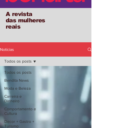
A revista
das mulheres
reais
Notícias
Todos os posts
Todos os posts
Bendita News
Moda e Beleza
Carreira e
Dinheiro
Comportamento e
Cultura
Decor + Gastro +
Turismo