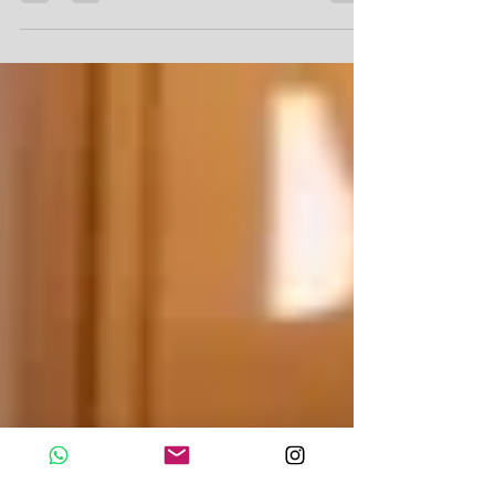
Kidy apresenta coleção Inverno 2025 na feira
Brazilian Footwear Show, em São Paulo.
Marca destaca tecnologia, segurança,
conforto e...