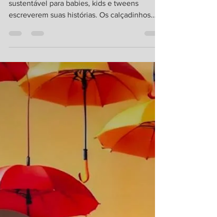
moda pra brincar
Do brincar ao descobrir: moda lúdica e
sustentável para babies, kids e tweens
escreverem suas histórias. Os calçadinhos
Wow, LED e...