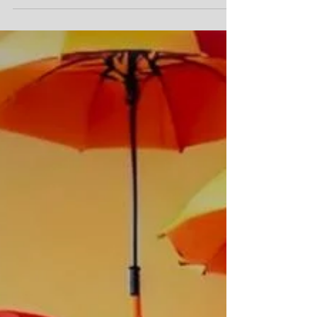
Android e iOS De forma pioneira no Brasil, a
marca Kidy , referência em calçados infantis
com tecnologia e conforto, apresenta ao
mercado o Kidy Localize , o tênis inteligente
com chip de localização integrada que
oferece mais segurança para os pais e
liberdade para as crianças. O produto será
apresentado ofici