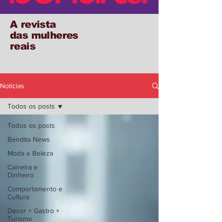
A revista
das mulheres
reais
Notícias
Todos os posts
Todos os posts
Bendita News
Moda e Beleza
Carreira e
Dinheiro
Comportamento e
Cultura
Decor + Gastro +
Turismo