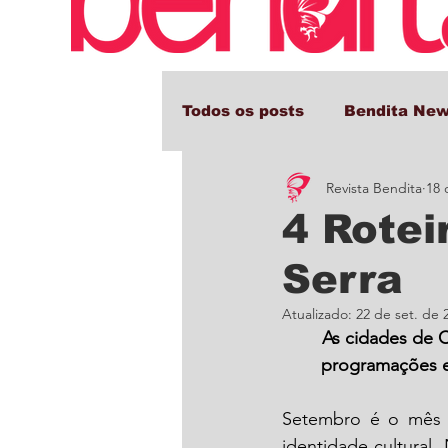
Todos os posts
Bendita Ne
Revista Bendita
18 
Comportamento e Cultura
4 Rotei
Serra
Atualizado:
22 de set. de 
As cidades de 
programações es
Setembro é o mês e
identidade cultural.