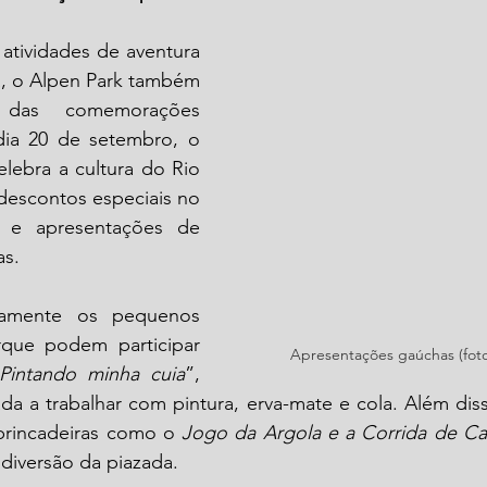
atividades de aventura 
a, o Alpen Park também 
das comemorações 
dia 20 de setembro, o 
elebra a cultura do Rio 
escontos especiais no 
 e apresentações de 
as.
iamente os pequenos 
rque podem participar 
Apresentações gaúchas (foto
Pintando minha cuia
”, 
ada a trabalhar com pintura, erva-mate e cola. Além dis
brincadeiras como o 
Jogo da Argola e a Corrida de Ca
 diversão da piazada.