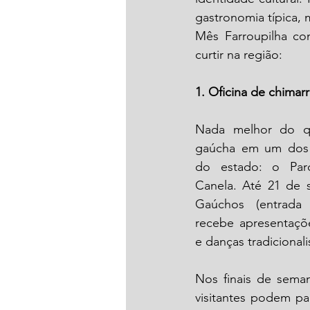
gastronomia típica, 
Mês Farroupilha com
curtir na região:
1. Oficina de chimar
Nada melhor do que
gaúcha em um dos l
do estado: o Par
Canela. Até 21 de 
Gaúchos (entrada d
recebe apresentaçõe
e danças tradicionali
Nos finais de seman
visitantes podem par