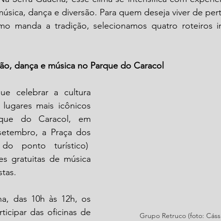
música, dança e diversão. Para quem deseja viver de pert
o manda a tradição, selecionamos quatro roteiros im
rão, dança e música no Parque do Caracol
 celebrar a cultura 
ugares mais icônicos 
que do Caracol, em 
setembro, a Praça dos 
o ponto turístico)  
s gratuitas de música 
stas.
a, das 10h às 12h, os 
ticipar das oficinas de 
Grupo Retruco (foto: Cássi