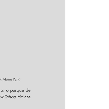
: Alpen Park)
so, o parque de 
valinhos
, típicas 