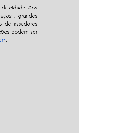
 da cidade. Aos 
raços
”, grandes 
o de assadores 
ções podem ser 
br/
. 