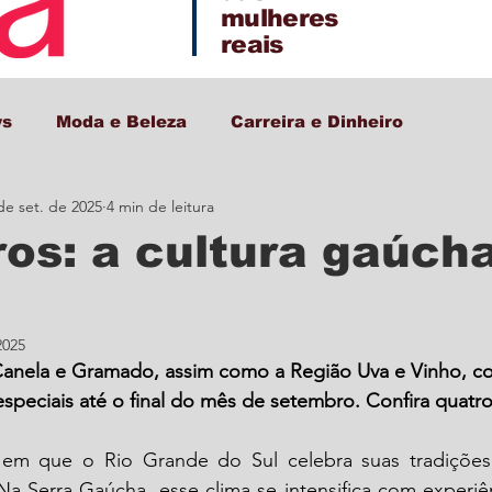
mulheres
reais
ws
Moda e Beleza
Carreira e Dinheiro
de set. de 2025
4 min de leitura
Decor + Gastro + Turismo
ros: a cultura gaúch
2025
Canela e Gramado, assim como a Região Uva e Vinho, c
peciais até o final do mês de setembro. Confira quatr
m que o Rio Grande do Sul celebra suas tradições e
 Na Serra Gaúcha, esse clima se intensifica com experi