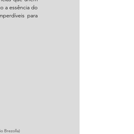
o a essência do 
perdíveis para 
o Brezolla)