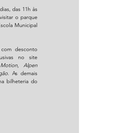
ias, das 11h às 
isitar o parque 
scola Municipal 
 com desconto 
especial. O valor promocional é de R$ 99,90 para compras exclusivas no site 
Motion, Alpen 
gão
. As demais 
 bilheteria do 