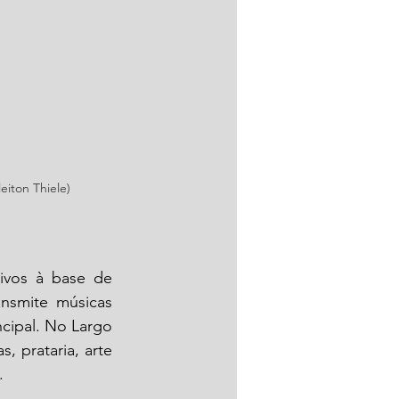
eiton Thiele)
sivos à base de 
nsmite músicas 
cipal. No Largo 
, prataria, arte 
. 