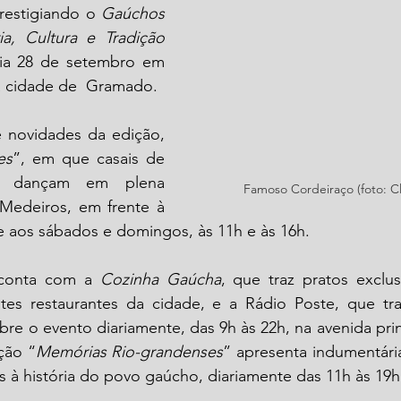
restigiando o 
Gaúchos 
ria, Cultura e Tradição
ia 28 de setembro em 
a cidade de  Gramado.
 novidades da edição, 
es
”, em que casais de 
 dançam em plena 
Famoso Cordeiraço (foto: Cl
Medeiros, em frente à 
 aos sábados e domingos, às 11h e às 16h. 
 conta com a 
Cozinha Gaúcha
, que traz pratos exclu
tes restaurantes da cidade, e a Rádio Poste, que tra
obre o evento diariamente, das 9h às 22h, na avenida prin
ção “
Memórias Rio-grandenses
” apresenta indumentárias
as à história do povo gaúcho, diariamente das 11h às 19h