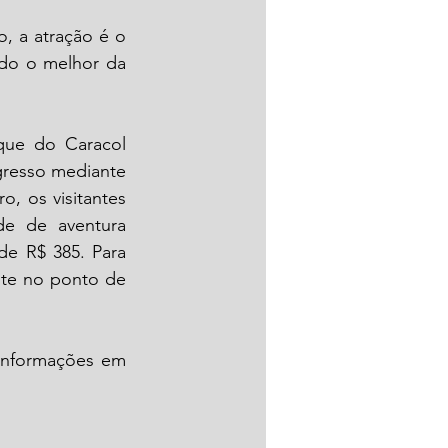
mate e ganhando brindes. Já no feriado de 20 de setembro, Dia do Gaúcho, a atração é o 
do o melhor da 
que do Caracol 
resso mediante 
, os visitantes 
e de aventura 
e R$ 385. Para 
nte no ponto de 
O Parque do Caracol funciona de quinta a domingo, das 9h às 17h. Mais informações em 