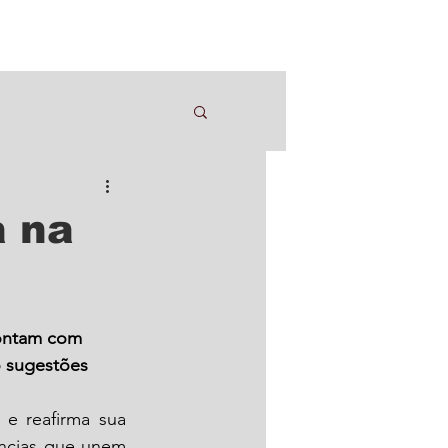
a na
ontam com 
o sugestões
 reafirma sua 
ências que unem 