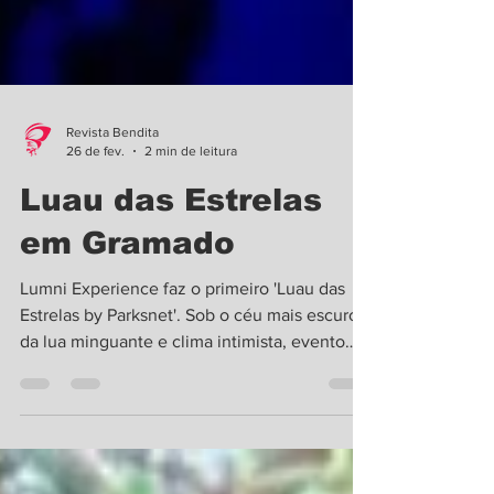
Revista Bendita
26 de fev.
2 min de leitura
Luau das Estrelas
em Gramado
Lumni Experience faz o primeiro 'Luau das
Estrelas by Parksnet'. Sob o céu mais escuro
da lua minguante e clima intimista, evento
propõe nova forma de viver a noite de 7 de
março Foto: Divulgação O Lumni Experience ,
parque imersivo de luzes em Gramado, na
Serra Gaúcha, realiza o seu primeiro Luau das