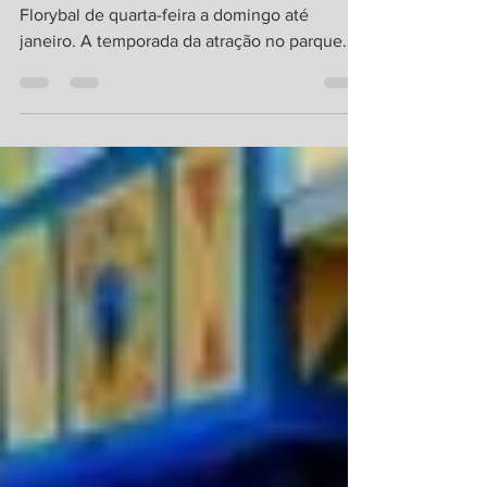
do Noel na Serra
O Bom Velhinho chega à Terra Mágica
Florybal de quarta-feira a domingo até
janeiro. A temporada da atração no parque
em Canela (RS) ainda tem mais 10
performances artísticas O Natal da Terra
Mágica Florybal , na Serra Gaúcha, será
diferente de todos os anteriores. Pela
primeira vez, o parque apresenta um
espetáculo de chegada do Papai Noel
prometendo encantar cada um dos seus
visitantes. No dia 9 de novembro, a atração
abriu suas portas, em Canela (RS), para uma
performance t