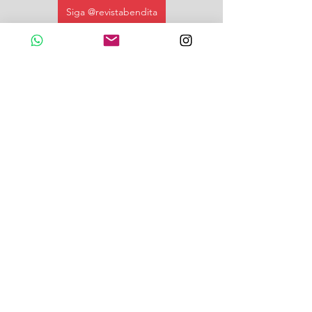
Siga @revistabendita
portoalegre
gastronomia
gramado
pizzaria
carademau
pizzariatematica
Bendita News
Ver tudo
Posts recentes