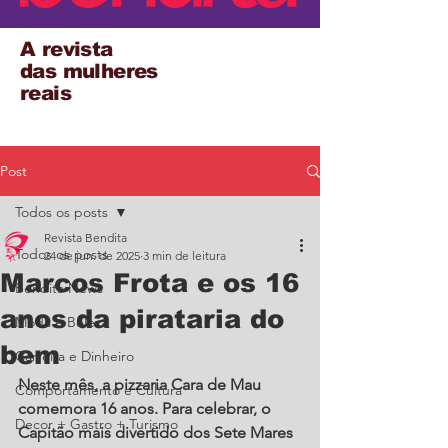
A revista
das mulheres
reais
Post
Todos os posts
Revista Bendita
Todos os posts
24 de jun. de 2025
3 min de leitura
Marcos Frota e os 16
Bendita News
anos da pirataria do
Moda e Beleza
bem
Carreira e Dinheiro
Neste mês, a pizzaria Cara de Mau 
Comportamento e Cultura
comemora 16 anos. Para celebrar, o 
Decor + Gastro + Turismo
Capitão mais divertido dos Sete Mares 