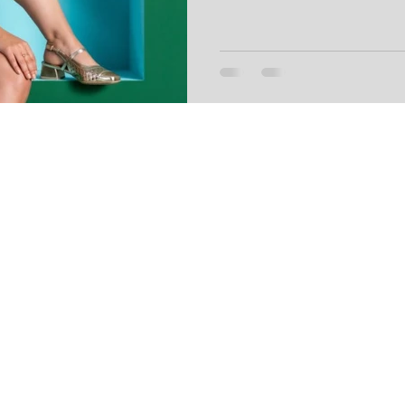
ano, da confraternização ao almoço em família, passando pelo
Réveillon na praia, ou para presentear no amigo secreto e no
próprio Natal, os calçados s