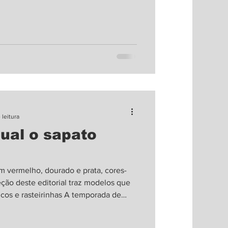
s que tornam as celebrações com
 familiares ainda mais especiais. Os
m, seja para pra
 leitura
qual o sapato
em vermelho, dourado e prata, cores-
ção deste editorial traz modelos que
cos e rasteirinhas A temporada de
trines com brilho, encanto e uma
ação. Seja para os encontros de fim de