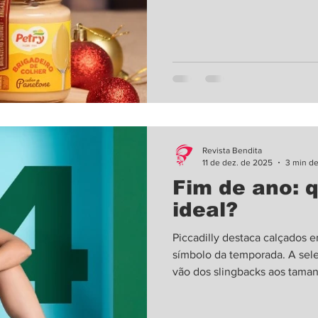
atenção, junto com alimento
amigos, colegas de trabalho e
acompanhamentos se destaca
Revista Bendita
11 de dez. de 2025
3 min de
Fim de ano: 
ideal?
Piccadilly destaca calçados 
símbolo da temporada. A sele
vão dos slingbacks aos taman
Natal chega iluminando as vi
atmosfera que inspira celebr