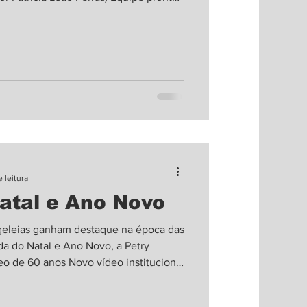
Mion) O programa Caldeirão com Mion
m Gramado (RS), mais especificamente
 lugares ícones da cidade. Estas
sentado po
 leitura
atal e Ano Novo
geleias ganham destaque na época das
eo de 60 anos Novo vídeo institucional
gaúcha e o final de ano Com a
mesas e encontros natalinos ganham