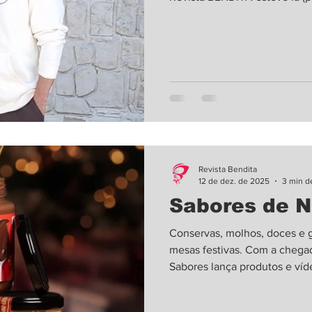
no 3º dia e a editora da BENDITA Patrícia Leão Ferrás com Marcos
Mion (Fotos: Caldeirão com 
desembarcou por três dias e
no parque Lago Negro, um dos
gravações do programa apre
Revista Bendita
12 de dez. de 2025
3 min de
Sabores de N
Conservas, molhos, doces e 
mesas festivas. Com a chegada do Natal e Ano Novo, a Petry
Sabores lança produtos e víd
celebra os 60 anos da marca 
chegada do final de ano, as 