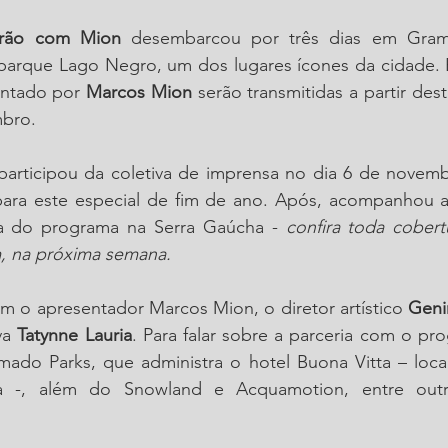
irão com Mion
 desembarcou por três dias em Grama
parque Lago Negro, um dos lugares ícones da cidade. E
ntado por 
Marcos Mion
 serão transmitidas a partir des
bro. 
participou da coletiva de imprensa no dia 6 de novemb
 para este especial de fim de ano. Após, acompanhou a
ia do programa na Serra Gaúcha - 
confira toda cobert
, na próxima semana.
m o apresentador Marcos Mion, o diretor artístico 
Geni
va 
Tatynne Lauria
. Para falar sobre a parceria com o pr
ado Parks, que administra o hotel Buona Vitta – loca
va -, além do Snowland e Acquamotion, entre outro