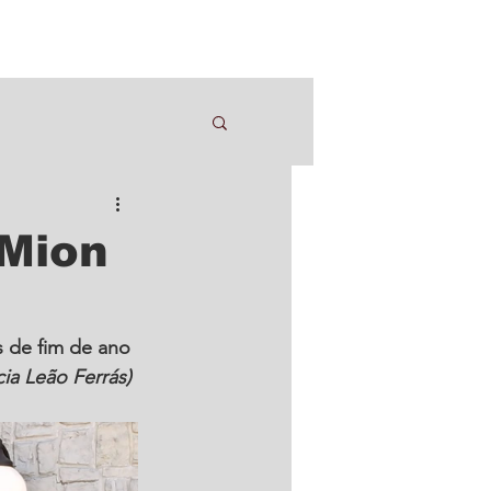
 Mion
 de fim de ano 
cia Leão Ferrás)