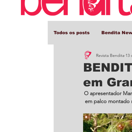
Todos os posts
Bendita Ne
Revista Bendita
13 
Comportamento e Cultura
BENDIT
em Gra
O apresentador Marc
em palco montado n