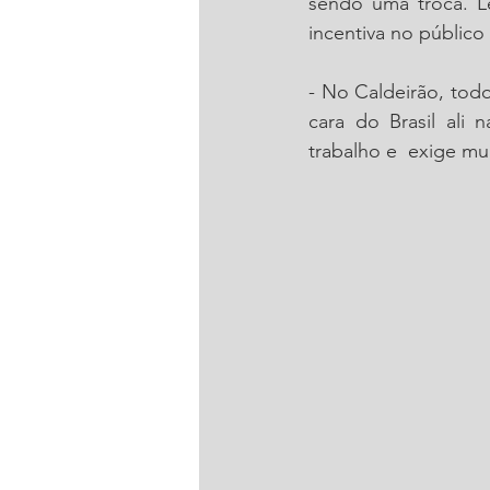
sendo uma troca. L
incentiva no público 
- No Caldeirão, tod
cara do Brasil ali 
trabalho e  exige mu