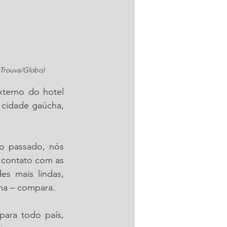
 Trouva/Globo)
terno do hotel 
cidade gaúcha, 
o passado, nós 
contato com as 
s mais lindas, 
ina – compara.
ara todo país, 