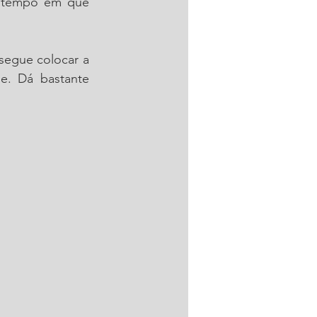
 tempo em que 
egue colocar a 
e. Dá bastante 