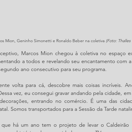
cos Mion, Geninho Simonetti e Ronaldo Beber na coletiva 
(Foto: Thalles
eptivo, Marcos Mion chegou à coletiva no espaço ex
entando a todos e revelando seu encantamento com a 
o segundo ano consecutivo para seu programa.
nte volta para cá, descobre mais coisas incríveis. An
Dessa vez, eu consegui gravar andando pela cidade, em 
decorações, entrando no comércio. É uma das cidade
atal. Somos transportados para a Sessão da Tarde natal
 que há um ano tem o projeto de levar o Caldeirão p