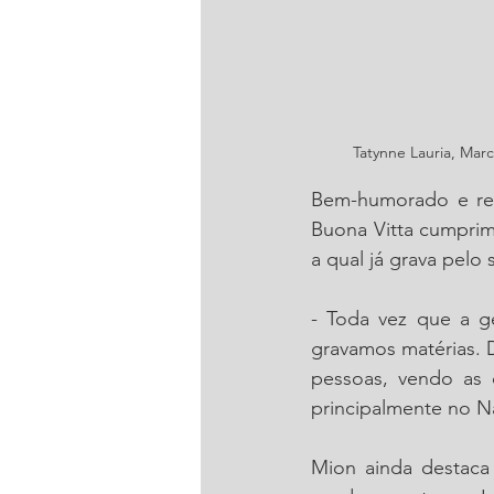
Tatynne Lauria, Mar
Bem-humorado e rec
Buona Vitta cumprim
a qual já grava pel
- Toda vez que a ge
gravamos matérias. 
pessoas, vendo as 
principalmente no N
Mion ainda destaca