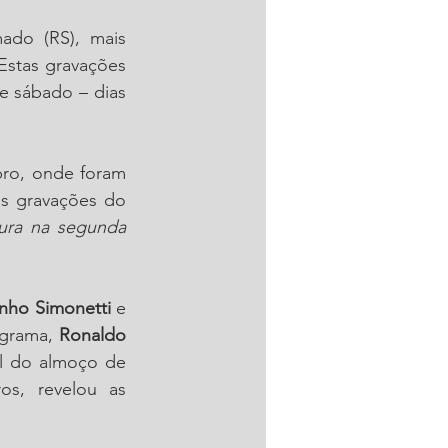
do (RS), mais 
stas gravações 
te sábado – dias 
ro, onde foram 
s gravações do 
ura na segunda 
nho Simonetti
 e 
ograma,
 Ronaldo 
l do almoço de 
s, revelou as 