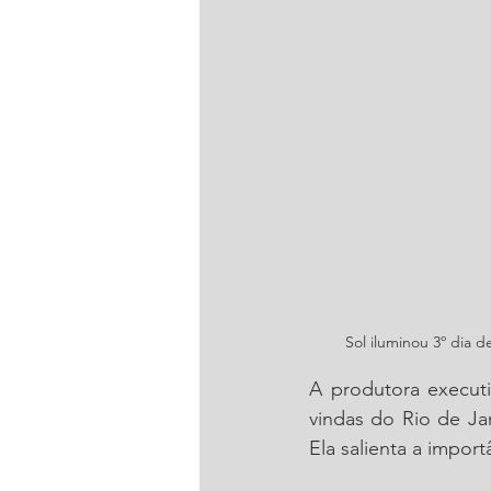
Sol iluminou 3º dia
A produtora executi
vindas do Rio de Jan
Ela salienta a import