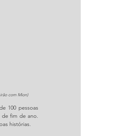
eirão com Mion)
de 100 pessoas 
 de fim de ano. 
as histórias.