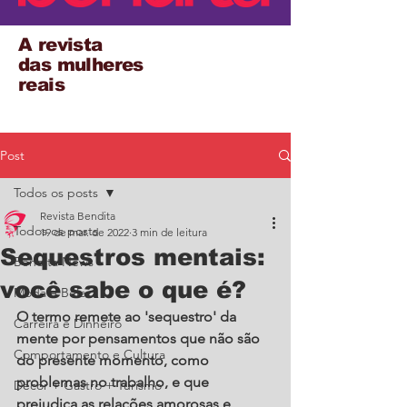
A revista
das mulheres
reais
Post
Todos os posts
Revista Bendita
Todos os posts
19 de mar. de 2022
3 min de leitura
Sequestros mentais:
Bendita News
você sabe o que é?
Moda e Beleza
O termo remete ao 'sequestro' da 
Carreira e Dinheiro
mente por pensamentos que não são 
Comportamento e Cultura
do presente momento, como 
problemas no trabalho, e que 
Decor + Gastro + Turismo
prejudica as relações amorosas e 