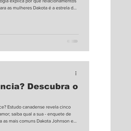
logia explica por que relacionamentos
ara as mulheres Dakota é a estrela da
 Calvin Klein inspirada nos anos 1990
tre muitas idas e vindas, Dakota
to anos e embora a separação tenha
eclaraçã
ncia? Descubra o
e? Estudo canadense revela cinco
amor; saiba qual a sua - enquete de
ta as mais comuns Dakota Johnson e
s Materialistas' (Foto: Sony Pictures)