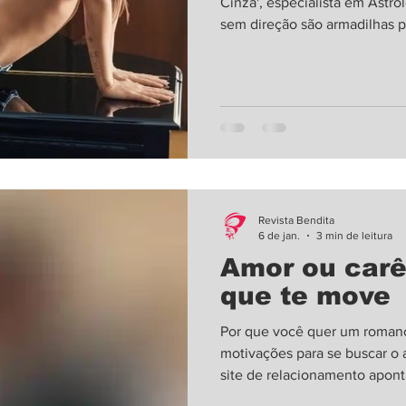
Cinza', especialista em Astro
sem direção são armadilhas p
coleção de Primavera 2026 da
(Foto: Gordon von Steiner) En
Johnson e Chris Martin colocaram um ponto final em um
relacionamento que durou oi
sido envolta por rumores, a d
Revista Bendita
6 de jan.
3 min de leitura
Amor ou carê
que te move
Por que você quer um romanc
motivações para se buscar o 
site de relacionamento apon
Pedro Pascoal no filme 'Amore