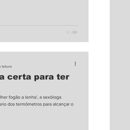
e gostam, têm afinidades e
narrativa de um relacionamento
 isso não torna a lógica do amor
 por um romance, podem e
 leitura
a certa para ter
er fogão a lenha', a sexóloga
brio dos termômetros para alcançar o