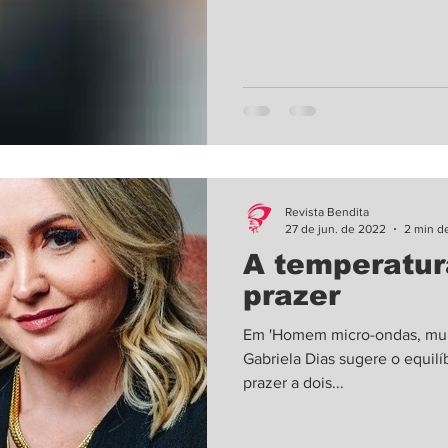
Duas pessoas se conhecem, s
desenvolvem uma relação. A 
romântico parece natural, mas
simplista. Por trás da busca
Revista Bendita
27 de jun. de 2022
2 min de
A temperatur
prazer
Em 'Homem micro-ondas, mulh
Gabriela Dias sugere o equilí
prazer a dois...