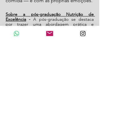
comida — e com as próprias emoções.
Sobre a pós-graduação Nutrição de 
Excelência
 - 
A pós-graduação se destaca 
por trazer uma abordagem prática e 
atualizada, voltada para a realidade do 
profissional de saúde brasileiro. Mais 
detalhes sobre o curso no site 
oficial: 
melhorposanhanguera.com.br
 .
(Texto: Reversa Comunicação)
Siga @revistabendita
nutrição
alimentacaosaudavel
nutricionista
transtornodecompulsaoalimentar
anhanguera
alinequissak
Comportamento e Cultura