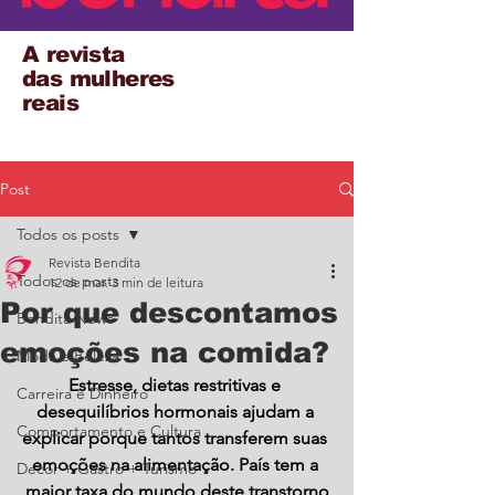
A revista
das mulheres
reais
Post
Todos os posts
Revista Bendita
Todos os posts
12 de mar.
3 min de leitura
Por que descontamos
Bendita News
emoções na comida?
Moda e Beleza
Estresse, dietas restritivas e 
Carreira e Dinheiro
desequilíbrios hormonais ajudam a 
Comportamento e Cultura
explicar porque tantos transferem suas 
emoções na alimentação. País tem a 
Decor + Gastro + Turismo
maior taxa do mundo deste transtorno