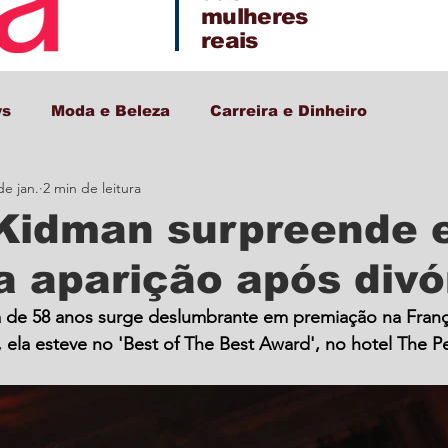
mulheres
reais
ws
Moda e Beleza
Carreira e Dinheiro
de jan.
2 min de leitura
Decor + Gastro + Turismo
 Kidman surpreende
a aparição após divó
ana de 58 anos surge deslumbrante em premiação na Franç
, ela esteve no 'Best of The Best Award', no hotel The Pe