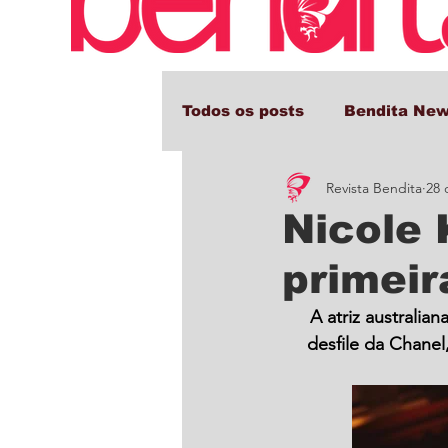
Todos os posts
Bendita Ne
Revista Bendita
28 
Comportamento e Cultura
Nicole
primeir
A atriz australi
desfile da Chanel