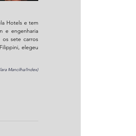
a Hotels e tem 
n e engenharia 
os sete carros 
ilippini, elegeu 
Clara Mancilha/Index)