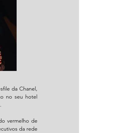
Horas antes de aparecer ao lado de Fernanda Torres e Tilda Swinton no desfile da Chanel, 
o no seu hotel 
. 
do vermelho de 
tirar o fôlego, da coleção Primavera 2026 da Chanel. Ela posou com fãs e executivos da rede 