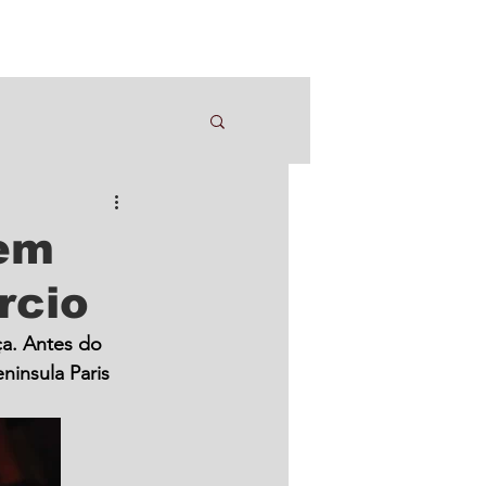
 em
rcio
a. Antes do 
ninsula Paris