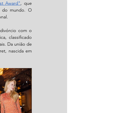
est Award"
, que 
os do mundo. O 
nal.
divórcio com o 
, classificado 
is. Da união de 
et, nascida em 