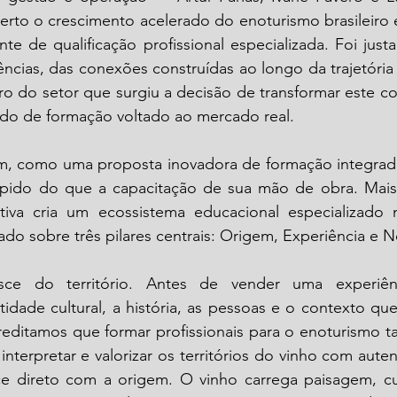
to o crescimento acelerado do enoturismo brasileiro e
te de qualificação profissional especializada. Foi just
ncias, das conexões construídas ao longo da trajetória
o do setor que surgiu a decisão de transformar este c
ado de formação voltado ao mercado real. 
im, como uma proposta inovadora de formação integrada
ápido do que a capacitação de sua mão de obra. Mais
ciativa cria um ecossistema educacional especializado 
ado sobre três pilares centrais: Origem, Experiência e 
ce do território. Antes de vender uma experiênc
idade cultural, a história, as pessoas e o contexto qu
creditamos que formar profissionais para o enoturismo 
nterpretar e valorizar os territórios do vinho com autent
 direto com a origem. O vinho carrega paisagem, cul