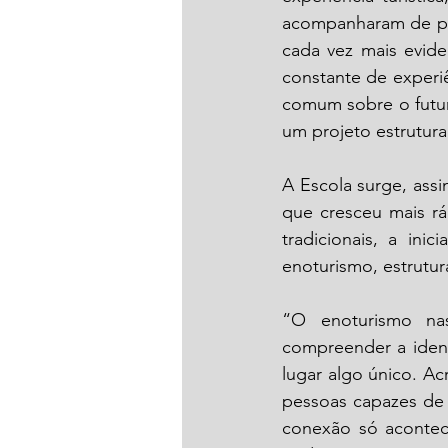
acompanharam de per
cada vez mais eviden
constante de experiê
comum sobre o futur
um projeto estrutur
A Escola surge, ass
que cresceu mais r
tradicionais, a ini
enoturismo, estrutur
“O enoturismo nas
compreender a ident
lugar algo único. A
pessoas capazes de i
conexão só acontece