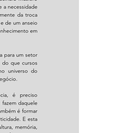
 a necessidade 
amente da troca 
 e de um anseio 
onhecimento em 
 para um setor 
 do que cursos 
no universo do 
Negócio.
ia, é preciso 
e fazem daquele 
também é formar 
icidade. E esta 
tura, memória, 