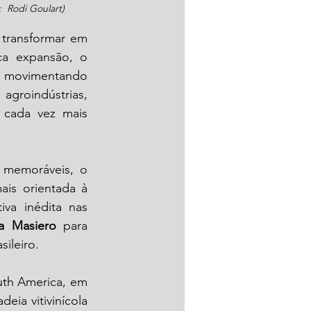
 
 Rodi Goulart
)
transformar em 
a expansão, o 
e movimentando 
groindústrias, 
 cada vez mais 
memoráveis, o 
is orientada à 
ativa inédita nas 
ra Masiero
 para 
sileiro.
th America, em 
ia vitivinícola 