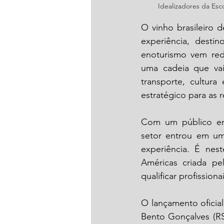
Idealizadores da Esc
O vinho brasileiro 
experiência, desti
enoturismo vem red
uma cadeia que vai 
transporte, cultura
estratégico para as 
Com um público em 
setor entrou em uma
experiência. É nes
Américas criada pel
qualificar profission
O lançamento oficia
Bento Gonçalves (RS)