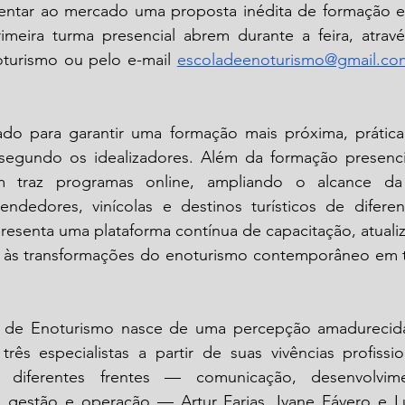
esentar ao mercado uma proposta inédita de formação es
rimeira turma presencial abrem durante a feira, atravé
oturismo ou pelo e-mail 
escoladeenoturismo@gmail.co
do para garantir uma formação mais próxima, prática
 segundo os idealizadores. Além da formação presencia
 traz programas online, ampliando o alcance da in
eendedores, vinícolas e destinos turísticos de diferen
presenta uma plataforma contínua de capacitação, atualiz
a às transformações do enoturismo contemporâneo em trê
a de Enoturismo nasce de uma percepção amadurecida
três especialistas a partir de suas vivências profissi
diferentes frentes — comunicação, desenvolvimento
ca, gestão e operação — Artur Farias, Ivane Fávero e L