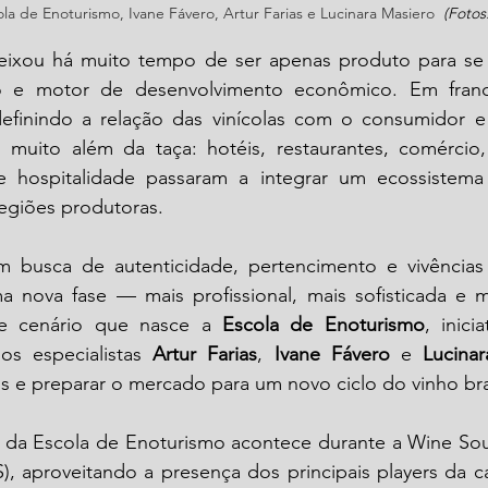
ola de Enoturismo, Ivane Fávero, Artur Farias e Lucinara Masiero
(Fotos:
deixou há muito tempo de ser apenas produto para se 
no e motor de desenvolvimento econômico. Em franc
efinindo a relação das vinícolas com o consumidor 
muito além da taça: hotéis, restaurantes, comércio, a
 e hospitalidade passaram a integrar um ecossistema
regiões produtoras. 
busca de autenticidade, pertencimento e vivências 
 nova fase — mais profissional, mais sofisticada e ma
te cenário que nasce a 
Escola de Enoturismo
, inici
os especialistas 
Artur Farias
, 
Ivane Fávero
 e 
Lucina
ais e preparar o mercado para um novo ciclo do vinho bra
l da Escola de Enoturismo acontece durante a Wine Sou
, aproveitando a presença dos principais players da cade