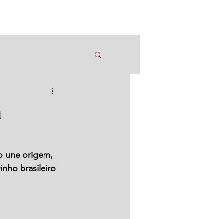
a
o une origem, 
nho brasileiro