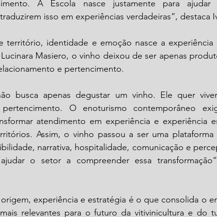
cimento. A Escola nasce justamente para ajudar pr
raduzirem isso em experiências verdadeiras”, destaca I
 território, identidade e emoção nasce a experiência
Lucinara Masiero, o vinho deixou de ser apenas produto
elacionamento e pertencimento. 
não busca apenas degustar um vinho. Ele quer viver hi
 pertencimento. O enoturismo contemporâneo exige 
nsformar atendimento em experiência e experiência em
rritórios. Assim, o vinho passou a ser uma plataforma 
bilidade, narrativa, hospitalidade, comunicação e percep
 ajudar o setor a compreender essa transformação”
origem, experiência e estratégia é o que consolida o e
ais relevantes para o futuro da vitivinicultura e do tu