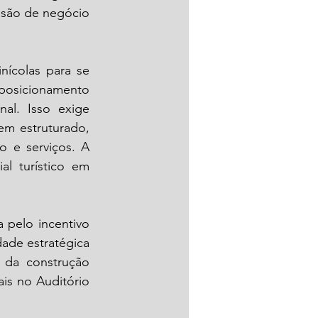
são de negócio 
ícolas para se 
posicionamento 
l. Isso exige 
m estruturado, 
o e serviços. A 
l turístico em 
 pelo incentivo 
ade estratégica 
 da construção 
is no Auditório 