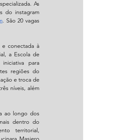
pecializada. As 
s do instagram 
m
. São 20 vagas 
 e conectada à 
l, a Escola de 
iciativa para 
tes regiões do 
ação e troca de 
s níveis, além 
 ao longo dos 
onais dentro do 
 territorial, 
ucinara Masiero 