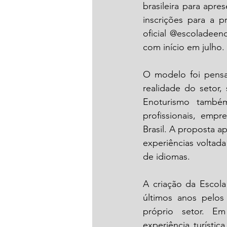
brasileira para apr
inscrições para a p
oficial @escoladeen
com início em julho. 
O modelo foi pensa
realidade do setor,
Enoturismo também
profissionais, empr
Brasil. A proposta a
experiências voltad
de idiomas.
A criação da Escol
últimos anos pelos 
próprio setor. Em 
experiência turísti