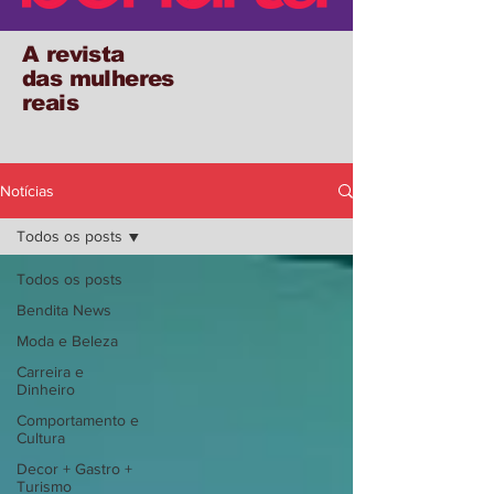
A revista
das mulheres
reais
Notícias
Todos os posts
Todos os posts
Bendita News
Moda e Beleza
Carreira e
Dinheiro
Comportamento e
Cultura
Decor + Gastro +
Turismo