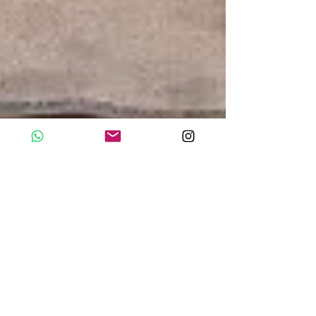
Revista Bendita
13 de ago. de 2025
3 min de leitura
Ser médico:
desafios e
estratégias
Médicos abordam desafios e estratégias da