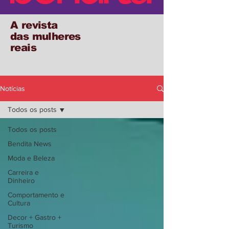
A revista
das mulheres
reais
Notícias
Todos os posts
Todos os posts
Bendita News
Moda e Beleza
Carreira e
Dinheiro
Comportamento e
Cultura
Decor + Gastro +
Turismo