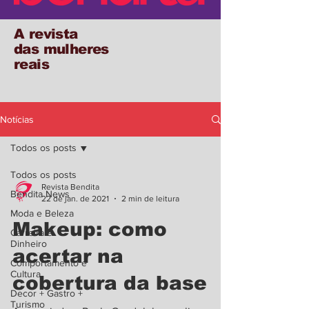
A revista
das mulheres
reais
Notícias
Todos os posts
Todos os posts
Revista Bendita
Bendita News
22 de jan. de 2021
2 min de leitura
Moda e Beleza
Makeup: como
Carreira e
Dinheiro
acertar na
Comportamento e
Cultura
cobertura da base
Decor + Gastro +
Turismo