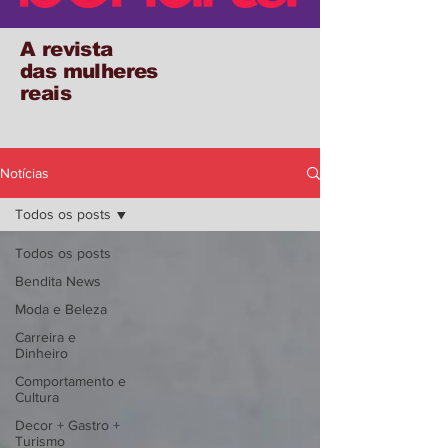
A revista
das mulheres
reais
Notícias
Todos os posts
Todos os posts
Bendita News
Moda e Beleza
Carreira e
Dinheiro
Comportamento e
Cultura
Decor + Gastro +
Turismo