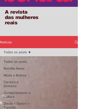
A revista
das mulheres
reais
Notícias
Todos os posts
Todos os posts
Bendita News
Moda e Beleza
Carreira e
Dinheiro
Comportamento e
Cultura
Decor + Gastro +
Turismo