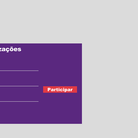
zações
Participar