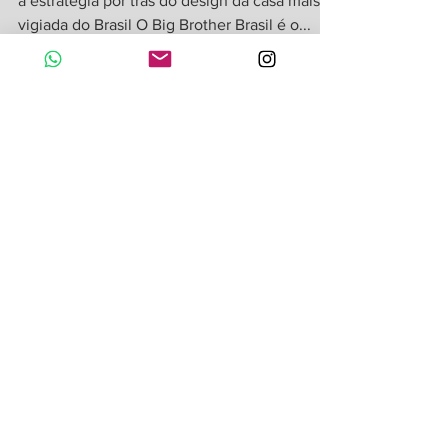
Arquiteta da startup de moradia Yuca analisa
a estratégia por trás do design da casa mais
vigiada do Brasil O Big Brother Brasil é o...