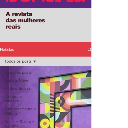
A revista
das mulheres
reais
Notícias
Todos os posts
Todos os posts
Bendita News
Moda e Beleza
Carreira e
Dinheiro
Comportamento e
Cultura
Decor + Gastro +
Turismo