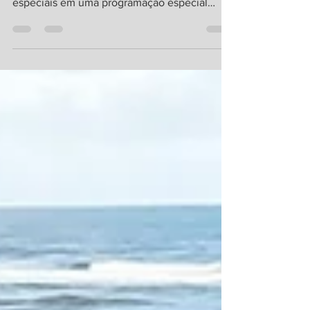
jornalismo, entretenimento, esporte e ações
especiais em uma programação especial
voltada aos veranistas no litoral gaúcho A
Rede Pampa marca presença no litoral norte
gaúcho com uma cobertura ampla e integrada
do Verão Gaúcho 2026. Por meio do projeto
Verão Pampa 2026, o grupo leva informação
de qualidade, entretenimento, esporte e
experiências ao público que escolhe o litoral
como destino na estação mais quente do ano.
Até 28 de fev