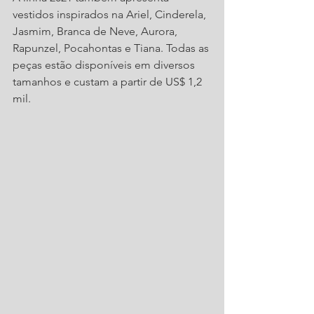
vestidos inspirados na Ariel, Cinderela, 
Jasmim, Branca de Neve, Aurora, 
Rapunzel, Pocahontas e Tiana. Todas as 
peças estão disponíveis em diversos 
tamanhos e custam a partir de US$ 1,2 
mil.