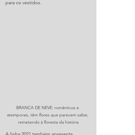
para os vestidos.
BRANCA DE NEVE: românticos e 
atemporais, têm flores que parecem saltar, 
remetendo à floresta da história
A linha 2021 também apresenta 