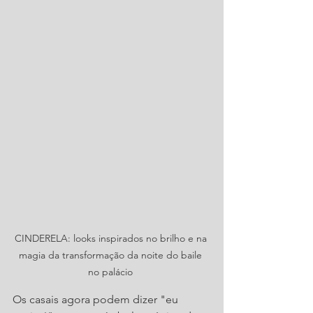
CINDERELA: looks inspirados no brilho e na 
magia da transformação da noite do baile 
no palácio 
Os casais agora podem dizer "eu 