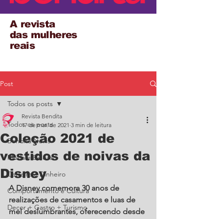
A revista
das mulheres
reais
Post
Todos os posts
Revista Bendita
Todos os posts
17 de mar. de 2021
3 min de leitura
Coleção 2021 de
Bendita News
vestidos de noivas da
Moda e Beleza
Disney
Carreira e Dinheiro
A Disney comemora 30 anos de 
Comportamento e Cultura
realizações de casamentos e luas de 
Decor + Gastro + Turismo
mel deslumbrantes, oferecendo desde 