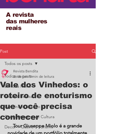
A revista
das mulheres
reais
Post
Todos os posts
Revista Bendita
Todos os posts
26 de jan.
5 min de leitura
Vale dos Vinhedos: o
Bendita News
roteiro de enoturismo
Moda e Beleza
que você precisa
Carreira e Dinheiro
conhecer
Comportamento e Cultura
Tour Giuseppe Miolo é a grande 
Decor + Gastro + Turismo
novidade de um portfólio totalmente 