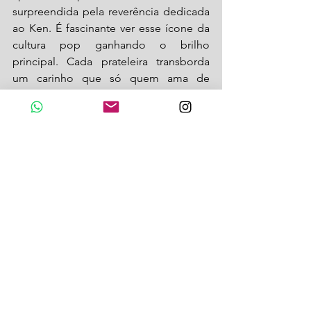
surpreendida pela reverência dedicada 
ao Ken. É fascinante ver esse ícone da 
cultura pop ganhando o brilho 
principal. Cada prateleira transborda 
um carinho que só quem ama de 
verdade consegue transmitir", 
Jessy 
Sparkle, YouTuber.
Experiência de Colecionismo - 
"Eu não 
imaginava a dimensão e a beleza da 
coleção até entrar no apartamento. É 
mais do que uma exposição, parece 
uma loja de sonhos com o diferencial 
de reunir apenas itens raros. Fiquei 
encantada ao ver o Ken Bob, o primeiro 
da coleção, preservado em perfeitas 
condições; é um registro histórico vivo. 
Celebrar os 65 anos do Ken ao lado do 