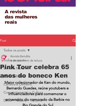
A revista
das mulheres
reais
Post
Todos os posts
Revista Bendita
Todos os posts
6 de mai.
4 min de leitura
Pink Tour celebra 65
Bendita News
anos do boneco Ken
Moda e Beleza
Maior colecionador de Ken do mundo, 
Carreira e Dinheiro
Bernardo Guedes, reúne youtubers e 
Comportamento e Cultura
influenciadores para comemorar o 
aniversário do namorado da Barbie no 
Decor + Gastro + Turismo
Rio Grande do Sul