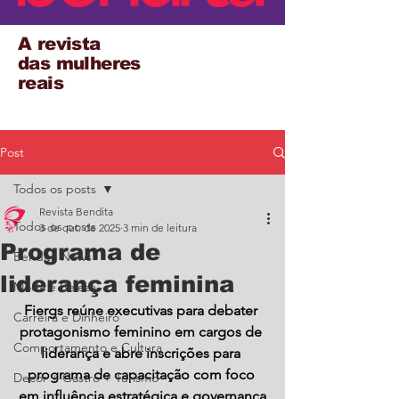
A revista
das mulheres
reais
Post
Todos os posts
Revista Bendita
Todos os posts
3 de out. de 2025
3 min de leitura
Programa de
Bendita News
liderança feminina
Moda e Beleza
Fiergs reúne executivas para debater 
Carreira e Dinheiro
protagonismo feminino em cargos de 
Comportamento e Cultura
liderança e abre inscrições para 
programa de capacitação com foco 
Decor + Gastro + Turismo
em influência estratégica e governança