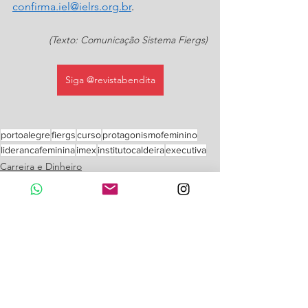
confirma.iel@ielrs.org.br
.
(Texto: Comunicação Sistema Fiergs)
Siga @revistabendita
portoalegre
fiergs
curso
protagonismofeminino
liderancafeminina
imex
institutocaldeira
executiva
Carreira e Dinheiro
Ver tudo
Posts recentes