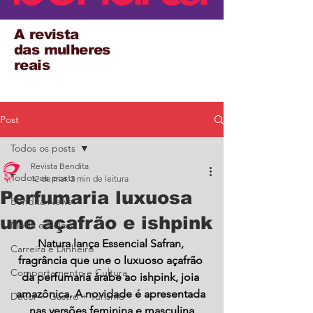
A revista
das mulheres
reais
Post
Todos os posts
Revista Bendita
Todos os posts
12 de mar.
2 min de leitura
Perfumaria luxuosa
Bendita News
une açafrão e ishpink
Moda e Beleza
Natura lança Essencial Safran, 
Carreira e Dinheiro
fragrância que une o luxuoso açafrão 
Comportamento e Cultura
da perfumaria árabe ao ishpink, joia 
amazônica. A novidade é apresentada 
Decor + Gastro + Turismo
nas versões feminina e masculina