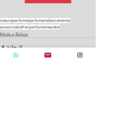
natura
perfume
perfumaria
lancamento
essencialsafran
perfumariaarabe
Moda e Beleza
Ver tudo
Posts recentes