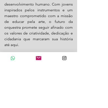
desenvolvimento humano. Com jovens 
inspirados pelos instrumentos e um 
maestro comprometido com a missão 
de educar pela arte, o futuro da 
orquestra promete seguir afinado com 
os valores de criatividade, dedicação e 
cidadania que marcaram sua história 
até aqui.
Concerto 25 anos da Orquestra Sesi Lajeado
Quando: 9 de outubro, 19h30
Onde: Teatro Univates, Av. Avelino Talini, 
171 – Bairro Universitário, Lajeado – RS
Ingressos: a entrada é gratuita, com lista 
para acesso ao evento pelo link 
https://bit.ly/25anos_orquestra_lajeado
(Texto: Comunicação Sistema Fiergs)
Siga @revistabendita