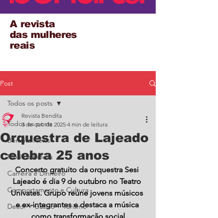
A revista
das mulheres
reais
Post
Todos os posts
Revista Bendita
Todos os posts
3 de out. de 2025
4 min de leitura
Orquestra de Lajeado
Bendita News
celebra 25 anos
Moda e Beleza
Concerto gratuito da orquestra Sesi 
Carreira e Dinheiro
Lajeado é dia 9 de outubro no Teatro 
Comportamento e Cultura
Univates. Grupo reúne jovens músicos 
e ex-integrantes e destaca a música 
Decor + Gastro + Turismo
como transformação social