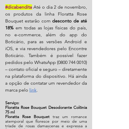
#dicabendita
 Até o dia 2 de novembro, 
os produtos da linha Floratta Rose 
Bouquet estarão com 
desconto de até 
18%
 em todas as lojas físicas do país, 
no e-commerce, além do app do 
Boticário, para as versões Android e 
iOS, e via revendedores pelo Encontre 
Boticário. Também é possível fazer 
pedidos pelo WhatsApp (0800 744 0010) 
– contato oficial e seguro – diretamente 
na plataforma do dispositivo. Há ainda 
a opção de contatar um revendedor da 
marca pelo 
link
.
Serviço:
Floratta Rose Bouquet Desodorante Colônia 
75 ml 
Floratta Rose Bouquet
 traz um romance 
atemporal que floresce por meio de uma 
tríade de rosas damascenas e expressa a 