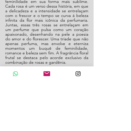
feminilidade em sua forma mais sublime. 
Cada rosa é um verso dessa história, em que 
a delicadeza e a intensidade se entrelaçam 
com o frescor e o tempo se curva à beleza 
infinita da flor mais icônica da perfumaria. 
Juntas, essas três rosas se entrelaçam em 
um perfume que pulsa como um coração 
apaixonado, desenhando na pele a poesia 
do amor e do florescer. Uma tríade que não 
apenas perfuma, mas envolve e eterniza 
momentos um buquê de feminilidade, 
romance e beleza sem fim. A fragrância floral 
frutal se destaca pelo acorde exclusivo da 
combinação de rosas e gardênia.
Loção Hidratante Desodorante Floratta Rose 
Bouquet 200 ml
Para uma rotina mais completa de 
perfumação, a 
Loção Hidratante
 traz a 
fragrância floral frutal em produto que 
hidrata a pele, deixando um toque 
acetinado.
(Texto: FTCom)
Siga @revistabendita