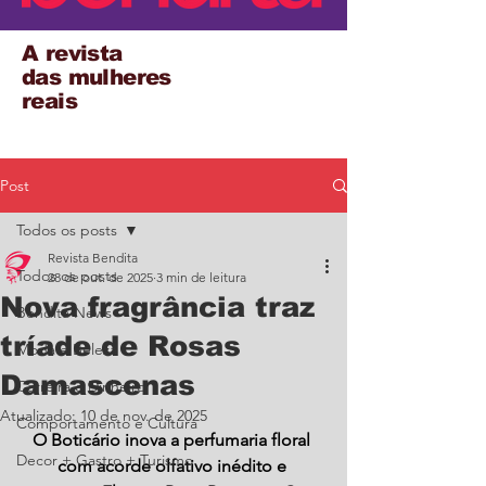
A revista
das mulheres
reais
Post
Todos os posts
Revista Bendita
Todos os posts
28 de out. de 2025
3 min de leitura
Nova fragrância traz
Bendita News
tríade de Rosas
Moda e Beleza
Damascenas
Carreira e Dinheiro
Atualizado:
10 de nov. de 2025
Comportamento e Cultura
O Boticário inova a perfumaria floral 
Decor + Gastro + Turismo
com acorde olfativo inédito e 