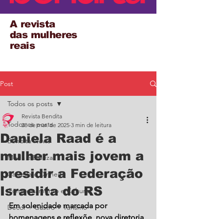
A revista
das mulheres
reais
Post
Todos os posts
Revista Bendita
Todos os posts
28 de mar. de 2025
3 min de leitura
Daniela Raad é a
Bendita News
mulher mais jovem a
Moda e Beleza
presidir a Federação
Carreira e Dinheiro
Israelita do RS
Comportamento e Cultura
Em solenidade marcada por 
Decor + Gastro + Turismo
homenagens e reflexõe, nova diretoria 