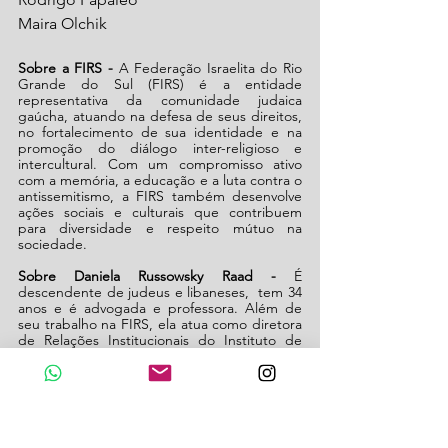
Maira Olchik
Sobre a FIRS - 
A Federação Israelita do Rio 
Grande do Sul (FIRS) é a entidade 
representativa da comunidade judaica 
gaúcha, atuando na defesa de seus direitos, 
no fortalecimento de sua identidade e na 
promoção do diálogo inter-religioso e 
intercultural. Com um compromisso ativo 
com a memória, a educação e a luta contra o 
antissemitismo, a FIRS também desenvolve 
ações sociais e culturais que contribuem 
para diversidade e respeito mútuo na 
sociedade.
Sobre Daniela Russowsky Raad - 
É 
descendente de judeus e libaneses,  tem 34 
anos e é advogada e professora. Além de 
seu trabalho na FIRS, ela atua como diretora 
de Relações Institucionais do Instituto de 
Estudos Empresariais (IEE).
(Texto: Bruna Santos/Camejo
)