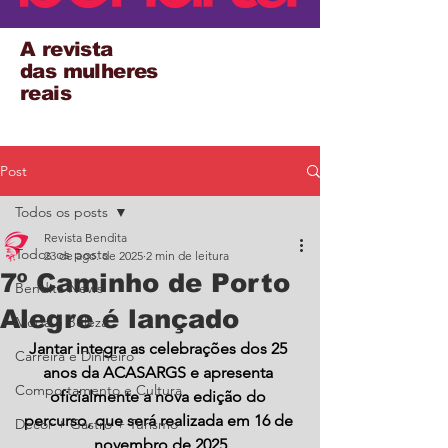
A revista
das mulheres
reais
Post
Todos os posts
Revista Bendita
Todos os posts
23 de ago. de 2025
2 min de leitura
7º Caminho de Porto
Bendita News
Alegre é lançado
Moda e Beleza
Jantar integra as celebrações dos 25 
Carreira e Dinheiro
anos da ACASARGS e apresenta 
Comportamento e Cultura
oficialmente a nova edição do 
percurso, que será realizada em 16 de 
Decor + Gastro + Turismo
novembro de 2025