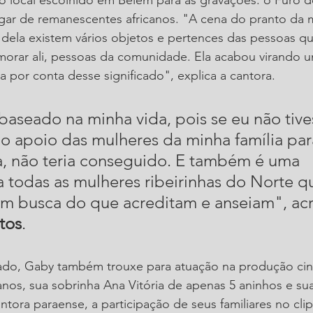
ugar de remanescentes africanos. "A cena do pranto da 
dela existem vários objetos e pertences das pessoas qu
morar ali, pessoas da comunidade. Ela acabou virando u
a por conta desse significado", explica a cantora.
 baseado na minha vida, pois se eu não tive
 apoio das mulheres da minha família para
a, não teria conseguido. E também é uma 
todas as mulheres ribeirinhas do Norte q
em busca do que acreditam e anseiam", acr
tos
.
ado, Gaby também trouxe para atuação na produção cin
 anos, sua sobrinha Ana Vitória de apenas 5 aninhos e su
ntora paraense, a participação de seus familiares no cli