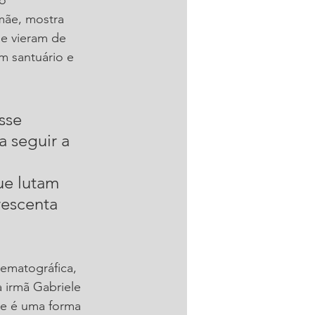
mãe, mostra 
e vieram de 
m santuário e 
sse 
 seguir a 
ue lutam 
escenta 
ematográfica, 
a irmã Gabriele 
pe é uma forma 