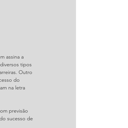
m assina a 
iversos tipos 
rreiras. Outro 
cesso do 
am na letra 
com previsão 
 do sucesso de 