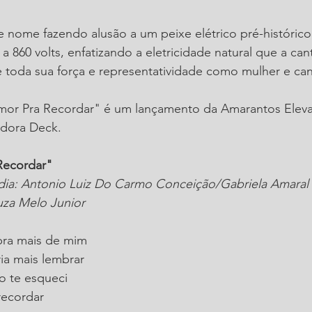
e nome fazendo alusão a um peixe elétrico pré-históric
a 860 volts, enfatizando a eletricidade natural que a can
e toda sua força e representatividade como mulher e cant
mor Pra Recordar" é um lançamento da Amarantos Elev
adora Deck.
Recordar"
ia: Antonio Luiz Do Carmo Conceição/Gabriela Amaral
za Melo Junior
bra mais de mim
ia mais lembrar
o te esqueci
recordar