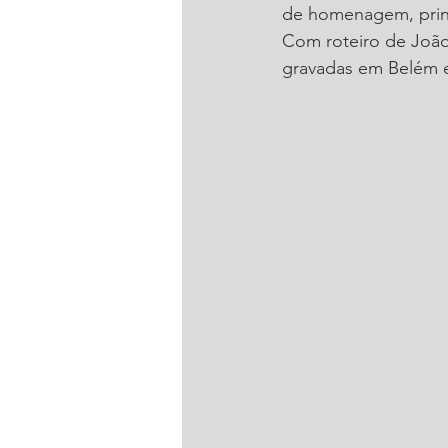
de homenagem, princi
Com roteiro de João
gravadas em Belém e