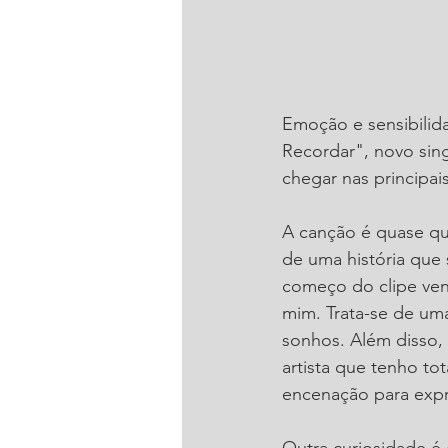
Emoção e sensibilid
Recordar", novo sing
chegar nas principais
A canção é quase qu
de uma história que
começo do clipe venh
mim. Trata-se de uma
sonhos. Além disso, 
artista que tenho t
encenação para expr
Outra curiosidade é 