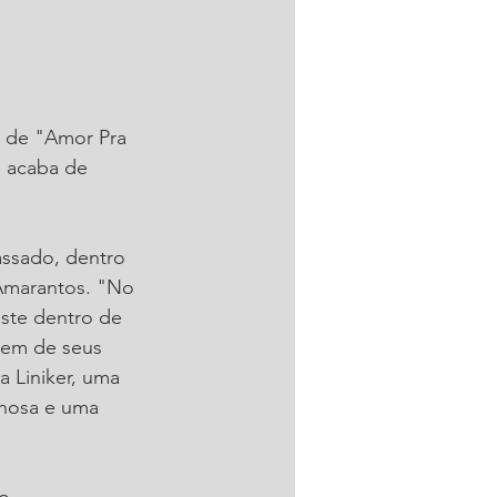
e de "Amor Pra 
e acaba de 
ssado, dentro 
 Amarantos. "No 
ste dentro de 
rem de seus 
 Liniker, uma 
lhosa e uma 
o 