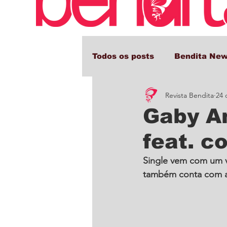
Todos os posts
Bendita Ne
Revista Bendita
24 
Comportamento e Cultura
Gaby Am
feat. c
Single vem com um v
também conta com a 