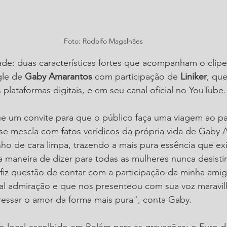
Foto: Rodolfo Magalhães
ade: duas características fortes que acompanham o clip
le de 
Gaby Amarantos
 com participação de 
Liniker
, qu
 plataformas digitais, e em seu canal oficial no YouTube.
e um convite para que o público faça uma viagem ao pa
 se mescla com fatos verídicos da própria vida de Gaby
o de cara limpa, trazendo a mais pura essência que exi
 maneira de dizer para todas as mulheres nunca desisti
fiz questão de contar com a participação da minha amiga
otal admiração e que nos presenteou com sua voz maravi
essar o amor da forma mais pura", conta Gaby.
o local escolhido em Belém para as gravações: o Furo d