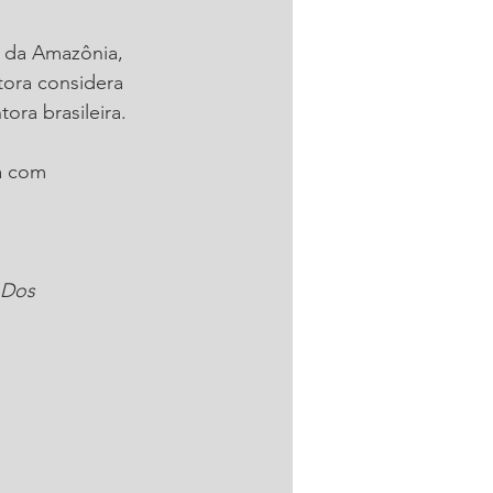
o da Amazônia, 
tora considera 
ora brasileira.
a com 
 Dos 