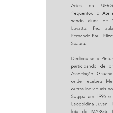
Artes da UFRGS
frequentou o Atelie
sendo aluna de V
Lovatto. Fez aul
Fernando Baril, Elize
Seabra. 
Dedicou-se à Pintu
participando de di
Associação Gaúcha 
onde recebeu Me
outras individuais n
Sogipa em 1996 e 1
Leopoldina Juvenil. 
loja do MARGS, fa