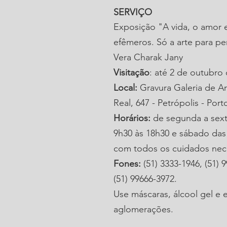
SERVIÇO
Exposição "A vida, o amor e
efêmeros. Só a arte para pe
Vera Charak Jany
Visitação
: até 2 de outubro
Local:
 Gravura Galeria de Ar
Real, 647 - Petrópolis - Por
Horários:
 de segunda a sexta
9h30 às 18h30 e sábado das 
com todos os cuidados nece
Fones:
 (51) 3333-1946, (51) 
(51) 99666-3972.
Use máscaras, álcool gel e e
aglomerações.