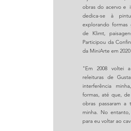
obras do acervo e  i
dedica-se à pintur
explorando formas g
de Klimt, paisagen
Participou da Confi
da MiniArte em 2020
"Em 2008 voltei a 
releituras de Gust
interferência minh
formas, até que, de
obras passaram a t
minha. No entanto, 
para eu voltar ao cava