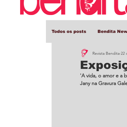
Todos os posts
Bendita Ne
Revista Bendita
22 
Comportamento e Cultura
Exposi
'A vida, o amor e a b
Jany na Gravura Gale