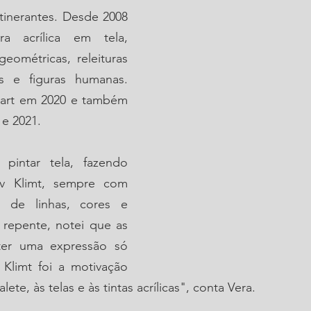
tinerantes. Desde 2008 
a acrílica em tela, 
eométricas, releituras 
s e figuras humanas. 
nart em 2020 e também 
 e 2021.
pintar tela, fazendo 
av Klimt, sempre com 
a, de linhas, cores e 
 repente, notei que as 
er uma expressão só 
Klimt foi a motivação 
lete, às telas e às tintas acrílicas", conta Vera.