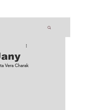
Jany
sta Vera Charak 