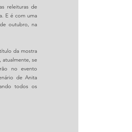
 releituras de 
a. E é com uma 
de outubro, na 
ítulo da mostra 
 atualmente, se 
rão no evento 
nário de Anita 
tando todos os 