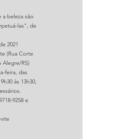
 a beleza são 
rpetuá-las", de 
 de 2021
te (Rua Corte 
to Alegre/RS)
-feira, das 
9h30 às 13h30, 
ssários.
99718-9258 e 
vite 