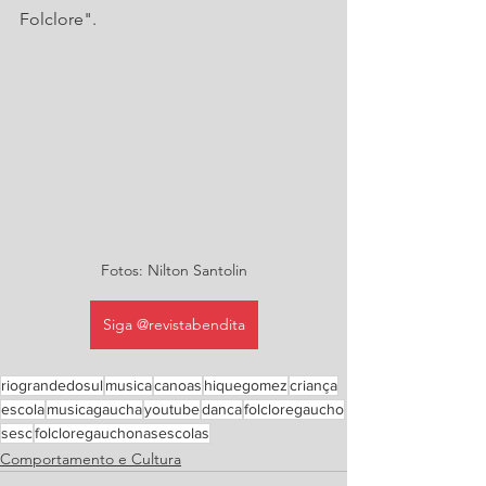
Folclore". 
Fotos: Nilton Santolin
Siga @revistabendita
riograndedosul
musica
canoas
hiquegomez
criança
escola
musicagaucha
youtube
danca
folcloregaucho
sesc
folcloregauchonasescolas
Comportamento e Cultura