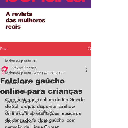
A revista
das mulheres
reais
Post
Todos os posts
Revista Bendita
Todos os posts
19 de mar. de 2022
1 min de leitura
Folclore gaúcho
Bendita News
online para crianças
Moda e Beleza
Com destaque à cultura do Rio Grande 
Carreira e Dinheiro
do Sul, projeto disponibiliza show 
Comportamento e Cultura
online com apresentações musicais e 
de dança do folclore gaúcho, com 
Decor + Gastro + Turismo
narração de Hique Gomez