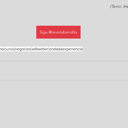
(Texto: 
In
Siga @revistabendita
mo
curso
negocios
willweber
ondadaexperiencia