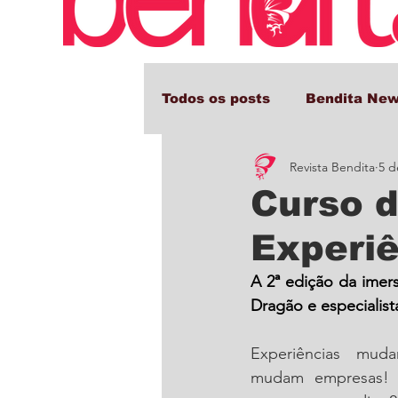
Todos os posts
Bendita Ne
Revista Bendita
5 d
Comportamento e Cultura
Curso 
Experi
A 2ª edição da imer
Dragão e especialis
Experiências muda
mudam empresas! 