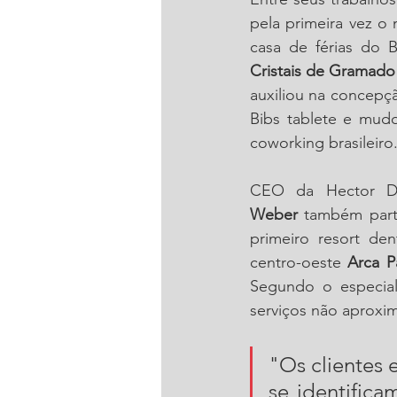
pela primeira vez o
casa de férias do Br
Cristais de Gramado
auxiliou na concepçã
Bibs tablete e mud
coworking brasileiro
CEO da Hector Dra
Weber
 também part
primeiro resort de
centro-oeste 
Arca P
Segundo o especial
serviços não aproxi
"Os clientes 
se identifica