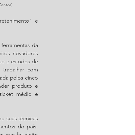
Santos)
etenimento" e 
 ferramentas da 
itos inovadores 
ise e estudos de 
 trabalhar com 
da pelos cinco 
nder produto e 
icket médio e 
ou suas técnicas 
ntos do país. 
 que foi eleito 