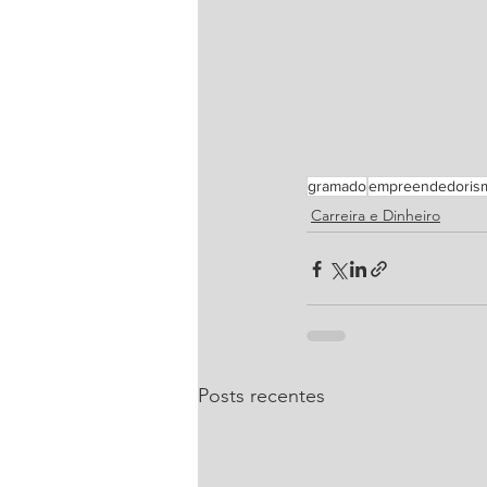
gramado
empreendedoris
Carreira e Dinheiro
Posts recentes