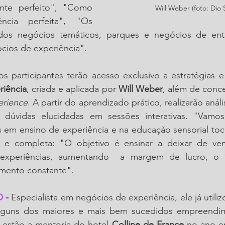
nte perfeito", "Como 
Will Weber (foto: Dio 
ncia perfeita", "Os 
dos negócios temáticos, parques e negócios de entr
cios de experiência".
s participantes terão acesso exclusivo a estratégias e
riência
, criada e aplicada por 
Will Weber
, além de conce
erience
. A partir do aprendizado prático, realizarão anál
 dúvidas elucidadas em sessões interativas. "Vamos
em ensino de experiência e na educação sensorial toca
a, e completa: "O objetivo é ensinar a deixar de ve
experiências, aumentando  a margem de lucro, o t
mento constante".
O
 - 
Especialista em negócios de experiência, ele já utiliz
lguns dos maiores e mais bem sucedidos empreendime
 estão a mentoria do hotel 
Colline de France
 no ano em