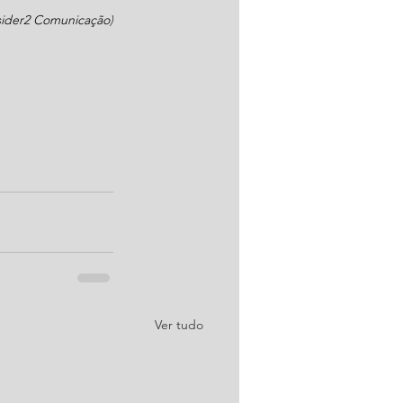
sider2 Comunicação
)
Ver tudo