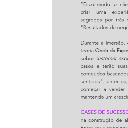
"Escolhendo o clie
criar uma experiê
segredos por trás 
"Resultados de negó
Durante a imersão, o
teoria 
Onda da Expe
sobre 
customer exp
casos e terão suas
conteúdos baseados 
sentidos", antecip
começar a vender 
mantendo um cresci
CASES DE SUCESS
na construção de a
Entre seus trabalhos