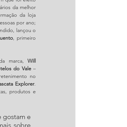
rios da melhor 
, no litoral do Paraná; atuou na transformação da loja 
essoas por ano; 
ndido, lançou o 
uento
, primeiro 
da marca, 
Will 
telos do Vale
 – 
retenimento no 
scata Explorer
. 
as, produtos e 
 gostam e 
mais sobre 