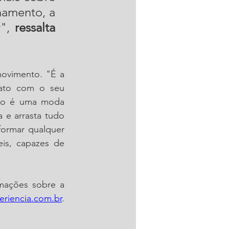
namento, a 
", 
ressalta 
ovimento. "É a 
tato com o seu 
ão é uma moda 
 e arrasta tudo 
formar qualquer 
s, capazes de 
mações sobre a 
riencia.com.br
. 