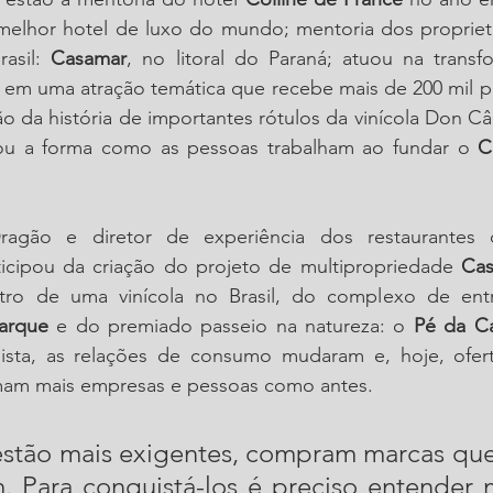
 melhor hotel de luxo do mundo; mentoria dos proprietá
asil: 
Casamar
 em uma atração temática que recebe mais de 200 mil p
o da história de importantes rótulos da vinícola Don Câ
ou a forma como as pessoas trabalham ao fundar o 
C
.
gão e diretor de experiência dos restaurantes 
icipou da criação do projeto de multipropriedade 
Cas
ntro de uma vinícola no Brasil, do complexo de ent
arque 
e
do premiado passeio na natureza: o 
Pé da Ca
ista, as relações de consumo mudaram e, hoje, ofert
mam mais empresas e pessoas como antes. 
estão mais exigentes, compram marcas que
m. Para conquistá-los é preciso entender 