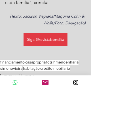
cada família”, conclui.
(Texto: Jackson Viapiana/Máquina Cohn & 
Wolfe/Foto: Divulgação)
Siga @revistabendita
financiamento
casapropria
fgts
hmengenharia
simonevieira
habitação
creditoimobiliario
Carreira e Dinheiro
Ver tudo
Posts recentes