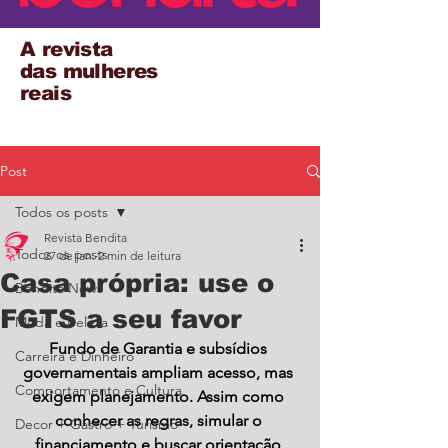
A revista
das mulheres
reais
Post
Todos os posts
Revista Bendita
Todos os posts
27 de jan.
2 min de leitura
Casa própria: use o
Bendita News
FGTS a seu favor
Moda e Beleza
Fundo de Garantia e subsídios 
Carreira e Dinheiro
governamentais ampliam acesso, mas 
Comportamento e Cultura
exigem planejamento. Assim como 
conhecer as regras, simular o 
Decor + Gastro + Turismo
financiamento e buscar orientação 