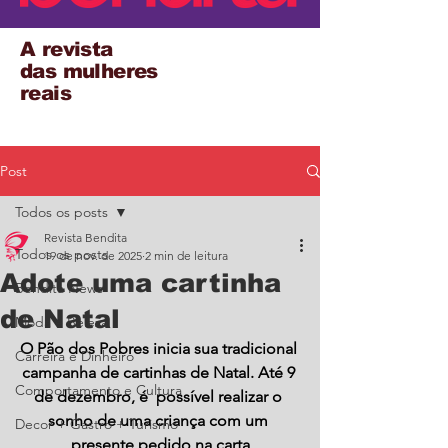
A revista
das mulheres
reais
Post
Todos os posts
Revista Bendita
Todos os posts
19 de nov. de 2025
2 min de leitura
Adote uma cartinha
Bendita News
de Natal
Moda e Beleza
O Pão dos Pobres inicia sua tradicional 
Carreira e Dinheiro
campanha de cartinhas de Natal. Até 9 
Comportamento e Cultura
de dezembro, é  possível realizar o 
sonho de uma criança com um 
Decor + Gastro + Turismo
presente pedido na carta