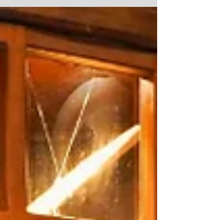
17 de julho na Capital gaúcha (Foto: Carin
Mandelli | Capa: Globo Livros) "Uma grande
história não precisa ser longa. Basta o tempo
de uma vida", afirma a autora de Murmúrios
da Terra, Anna Mariano. Ao longo da segunda
metade do século XX, milhões de brasi