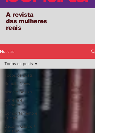
A revista
das mulheres
reais
Notícias
Todos os posts
Todos os posts
Bendita News
Moda e Beleza
Carreira e
Dinheiro
Comportamento e
Cultura
Decor + Gastro +
Turismo