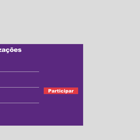
zações
Participar