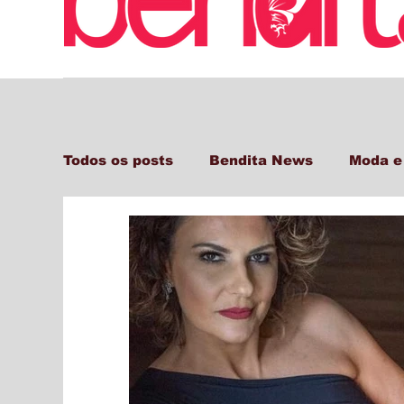
Todos os posts
Bendita News
Moda e
Decor + Gastro + Turismo