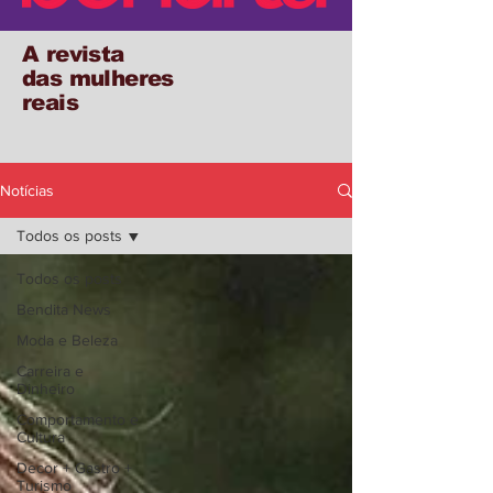
A revista
das mulheres
reais
Notícias
Todos os posts
Todos os posts
Bendita News
Moda e Beleza
Carreira e
Dinheiro
Comportamento e
Cultura
Decor + Gastro +
Turismo