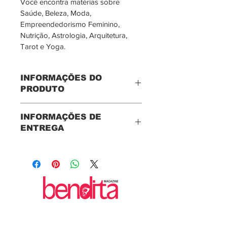
Você encontra matérias sobre 
Saúde, Beleza, Moda, 
Empreendedorismo Feminino, 
Nutrição, Astrologia, Arquitetura, 
Tarot e Yoga.
INFORMAÇÕES DO
PRODUTO
Reportagens e colunas:
INFORMAÇÕES DE
Como o treino evita a 
ENTREGA
Síndrome Metabólica
Destaques da Casa Cor 
Frete grátis para todo Brasil 
"Planeta Casa"
via Correios por envio 
Empresárias no Top Beauty & 
registrado.
Fashion (parte 1)
Após pagamento, entrega 
Yoga e o equilíbrio das 
chega em 10/15 dias.
emoções
Em caso de preferência por 
Conquiste o homem de cada 
Sedex, solicitar valor.
signo
Capa com a jornalista Cris Silva